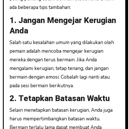
ada beberapa tips tambahan:
1. Jangan Mengejar Kerugian
Anda
Salah satu kesalahan umum yang dilakukan oleh
pemain adalah mencoba mengejar kerugian
mereka dengan terus bermain. Jika Anda
mengalami kerugian, tetap tenang, dan jangan
bermain dengan emosi. Cobalah lagi nanti atau
pada sesi bermain berikutnya.
2. Tetapkan Batasan Waktu
Selain menetapkan batasan kerugian, Anda juga
harus mempertimbangkan batasan waktu.
Bermain terlalu lama dapat membuat Anda