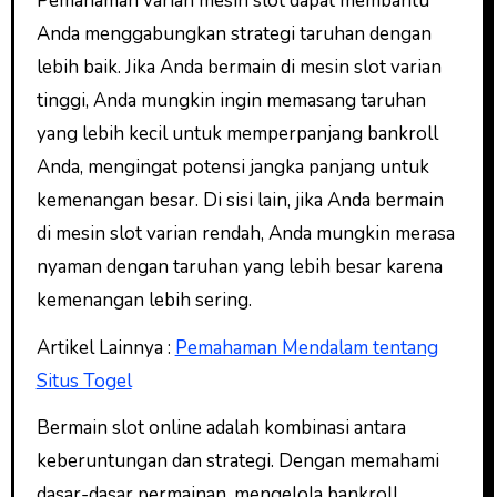
Pemahaman varian mesin slot dapat membantu
Anda menggabungkan strategi taruhan dengan
lebih baik. Jika Anda bermain di mesin slot varian
tinggi, Anda mungkin ingin memasang taruhan
yang lebih kecil untuk memperpanjang bankroll
Anda, mengingat potensi jangka panjang untuk
kemenangan besar. Di sisi lain, jika Anda bermain
di mesin slot varian rendah, Anda mungkin merasa
nyaman dengan taruhan yang lebih besar karena
kemenangan lebih sering.
Artikel Lainnya :
Pemahaman Mendalam tentang
Situs Togel
Bermain slot online adalah kombinasi antara
keberuntungan dan strategi. Dengan memahami
dasar-dasar permainan, mengelola bankroll