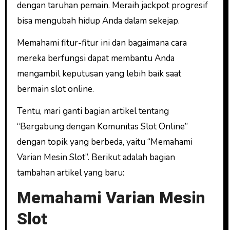
dengan taruhan pemain. Meraih jackpot progresif
bisa mengubah hidup Anda dalam sekejap.
Memahami fitur-fitur ini dan bagaimana cara
mereka berfungsi dapat membantu Anda
mengambil keputusan yang lebih baik saat
bermain slot online.
Tentu, mari ganti bagian artikel tentang
“Bergabung dengan Komunitas Slot Online”
dengan topik yang berbeda, yaitu “Memahami
Varian Mesin Slot”. Berikut adalah bagian
tambahan artikel yang baru:
Memahami Varian Mesin
Slot