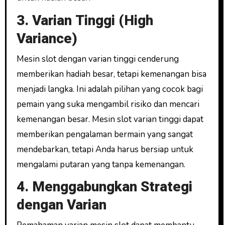
3. Varian Tinggi (High
Variance)
Mesin slot dengan varian tinggi cenderung
memberikan hadiah besar, tetapi kemenangan bisa
menjadi langka. Ini adalah pilihan yang cocok bagi
pemain yang suka mengambil risiko dan mencari
kemenangan besar. Mesin slot varian tinggi dapat
memberikan pengalaman bermain yang sangat
mendebarkan, tetapi Anda harus bersiap untuk
mengalami putaran yang tanpa kemenangan.
4. Menggabungkan Strategi
dengan Varian