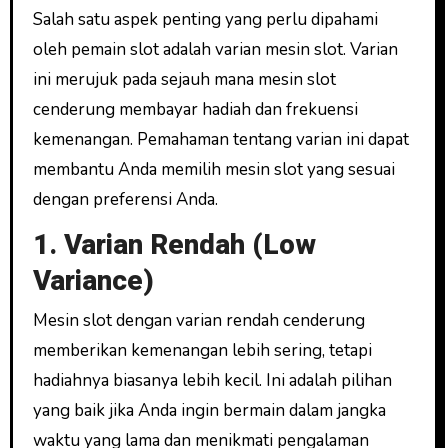
Salah satu aspek penting yang perlu dipahami
oleh pemain slot adalah varian mesin slot. Varian
ini merujuk pada sejauh mana mesin slot
cenderung membayar hadiah dan frekuensi
kemenangan. Pemahaman tentang varian ini dapat
membantu Anda memilih mesin slot yang sesuai
dengan preferensi Anda.
1. Varian Rendah (Low
Variance)
Mesin slot dengan varian rendah cenderung
memberikan kemenangan lebih sering, tetapi
hadiahnya biasanya lebih kecil. Ini adalah pilihan
yang baik jika Anda ingin bermain dalam jangka
waktu yang lama dan menikmati pengalaman