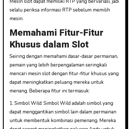
Mesin slot dapat memiliki RTP yang bervariasi, jadi
selalu periksa informasi RTP sebelum memilih
mesin.
Memahami Fitur-Fitur
Khusus dalam Slot
Seiring dengan memahami dasar-dasar permainan,
pemain yang lebih berpengalaman seringkali
mencari mesin slot dengan fitur-fitur khusus yang
dapat meningkatkan peluang mereka untuk
menang. Beberapa fitur ini termasuk:
1. Simbol Wild: Simbol Wild adalah simbol yang
dapat menggantikan simbol lain dalam permainan
untuk membentuk kombinasi pemenang. Mereka