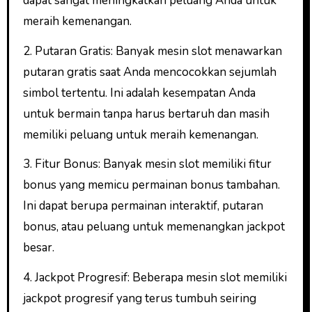
dapat sangat meningkatkan peluang Anda untuk
meraih kemenangan.
2. Putaran Gratis: Banyak mesin slot menawarkan
putaran gratis saat Anda mencocokkan sejumlah
simbol tertentu. Ini adalah kesempatan Anda
untuk bermain tanpa harus bertaruh dan masih
memiliki peluang untuk meraih kemenangan.
3. Fitur Bonus: Banyak mesin slot memiliki fitur
bonus yang memicu permainan bonus tambahan.
Ini dapat berupa permainan interaktif, putaran
bonus, atau peluang untuk memenangkan jackpot
besar.
4. Jackpot Progresif: Beberapa mesin slot memiliki
jackpot progresif yang terus tumbuh seiring