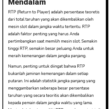
Mendalam
RTP (Return to Player) adalah persentase teoretis
dari total taruhan yang akan dikembalikan oleh
mesin slot dalam jangka waktu tertentu. RTP
adalah faktor penting yang harus Anda
pertimbangkan saat memilih mesin slot. Semakin
tinggi RTP, semakin besar peluang Anda untuk
meraih kemenangan dalam jangka panjang.
Namun, penting untuk diingat bahwa RTP
bukanlah jaminan kemenangan dalam setiap
putaran. Ini adalah statistik jangka panjang yang
menggambarkan seberapa besar persentase
taruhan yang secara teoritis akan dikembalikan
kepada pemain dalam jangka waktu yang lama.