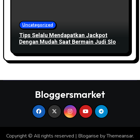
Uncategorized
Tips Selalu Mendapatkan Jackpot
Dengan Mudah Saat Bermain Judi Slot
Online
Bloggersmarket
Copyright © All rights reserved
|
Blogarise
by
Themeansar
.