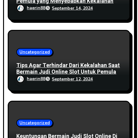
Pemula yang Menyebabkan Kekalahan
dan Harus Dihindari
haerin88
September 14, 2024
Uncategorized
Tips Agar Terhindar Dari Kekalahan Saat
Bermain Judi Online Slot Untuk Pemula
haerin88
September 12, 2024
Uncategorized
Keuntungan Bermain Judi Slot Online Di