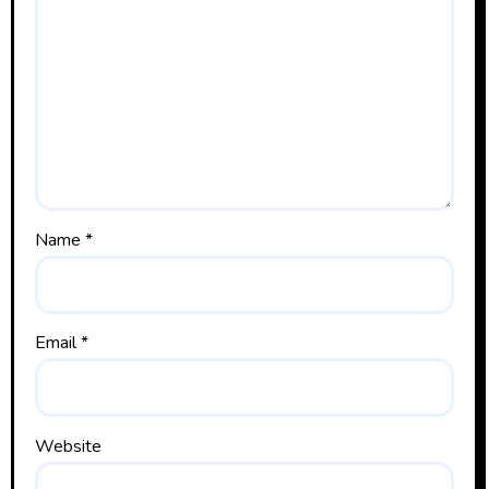
Name
*
Email
*
Website