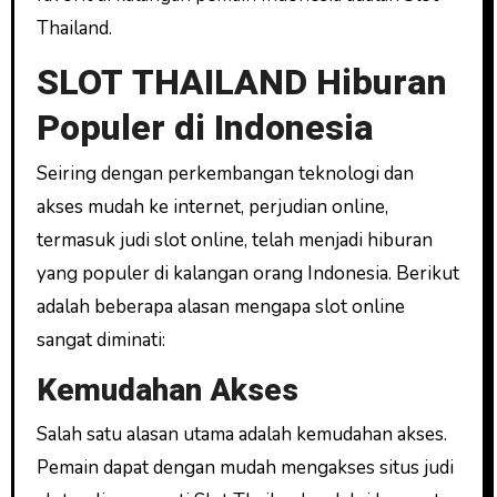
Thailand.
SLOT THAILAND Hiburan
Populer di Indonesia
Seiring dengan perkembangan teknologi dan
akses mudah ke internet, perjudian online,
termasuk judi slot online, telah menjadi hiburan
yang populer di kalangan orang Indonesia. Berikut
adalah beberapa alasan mengapa slot online
sangat diminati:
Kemudahan Akses
Salah satu alasan utama adalah kemudahan akses.
Pemain dapat dengan mudah mengakses situs judi