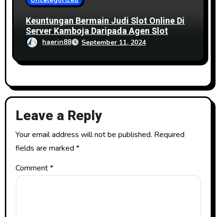
Keuntungan Bermain Judi Slot Online Di
Server Kamboja Daripada Agen Slot
Lokal
haerin88
September 11, 2024
Leave a Reply
Your email address will not be published.
Required
fields are marked
*
Comment
*