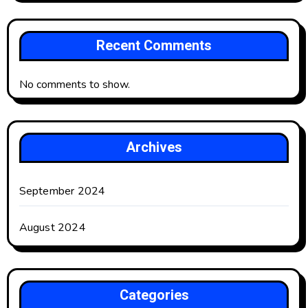
Recent Comments
No comments to show.
Archives
September 2024
August 2024
Categories