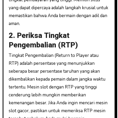
yang dapat dipercaya adalah langkah krusial untuk
memastikan bahwa Anda bermain dengan adil dan
aman.
2. Periksa Tingkat
Pengembalian (RTP)
Tingkat Pengembalian (Return to Player atau
RTP) adalah persentase yang menunjukkan
seberapa besar persentase taruhan yang akan
dikembalikan kepada pemain dalam jangka waktu
tertentu. Mesin slot dengan RTP yang tinggi
cenderung lebih mungkin memberikan
kemenangan besar. Jika Anda ingin mencari mesin
slot gacor, pastikan untuk memeriksa RTP mesin