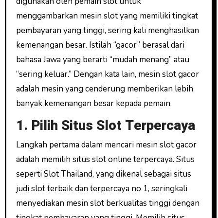
digunakan oleh pemain slot untuk
menggambarkan mesin slot yang memiliki tingkat
pembayaran yang tinggi, sering kali menghasilkan
kemenangan besar. Istilah “gacor” berasal dari
bahasa Jawa yang berarti “mudah menang” atau
“sering keluar.” Dengan kata lain, mesin slot gacor
adalah mesin yang cenderung memberikan lebih
banyak kemenangan besar kepada pemain.
1. Pilih Situs Slot Terpercaya
Langkah pertama dalam mencari mesin slot gacor
adalah memilih situs slot online terpercaya. Situs
seperti Slot Thailand, yang dikenal sebagai situs
judi slot terbaik dan terpercaya no 1, seringkali
menyediakan mesin slot berkualitas tinggi dengan
tingkat pembayaran yang tinggi. Memilih situs