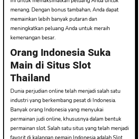
ini untuk memaksimalkan peluang Anda untuk
menang. Dengan bonus tambahan, Anda dapat
memainkan lebih banyak putaran dan
meningkatkan peluang Anda untuk meraih
kemenangan besar.
Orang Indonesia Suka
Main di Situs Slot
Thailand
Dunia perjudian online telah menjadi salah satu
industri yang berkembang pesat di Indonesia.
Banyak orang Indonesia yang menyukai
permainan judi online, khususnya dalam bentuk
permainan slot. Salah satu situs yang telah menjadi
favorit di kalangan pemain Indonesia adalah Slot