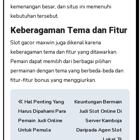
kemenangan besar, dan situs ini memenuhi
kebutuhan tersebut.
Keberagaman Tema dan Fitur
Slot gacor maxwin juga dikenal karena
keberagaman tema dan fitur yang ditawarkan.
Pemain dapat memilih dari berbagai pilihan
permainan dengan tema yang berbeda-beda dan
fitur-fitur bonus yang menggiurkan.
P
Hal Penting Yang
Keuntungan Bermain
o
Harus Dipahami Para
Judi Slot Online Di
s
Pemain Judi Online
Server Kamboja
t
Untuk Pemula
Daripada Agen Slot
Lokal