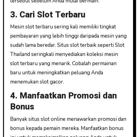
tersebut sebelum Anda mulai bermain.
3. Cari Slot Terbaru
Mesin slot terbaru sering kali memiliki tingkat
pembayaran yang lebih tinggi daripada mesin yang
sudah lama beredar. Situs slot terbaik seperti Slot
Thailand seringkali menyediakan koleksi mesin
slot terbaru yang menarik. Cobalah permainan
baru untuk meningkatkan peluang Anda
menemukan slot gacor.
4. Manfaatkan Promosi dan
Bonus
Banyak situs slot online menawarkan promosi dan
bonus kepada pemain mereka. Manfaatkan bonus