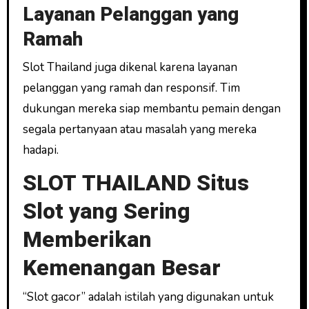
Layanan Pelanggan yang
Ramah
Slot Thailand juga dikenal karena layanan
pelanggan yang ramah dan responsif. Tim
dukungan mereka siap membantu pemain dengan
segala pertanyaan atau masalah yang mereka
hadapi.
SLOT THAILAND Situs
Slot yang Sering
Memberikan
Kemenangan Besar
“Slot gacor” adalah istilah yang digunakan untuk