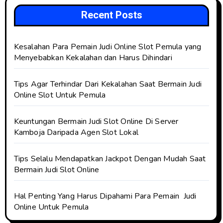
Recent Posts
Kesalahan Para Pemain Judi Online Slot Pemula yang
Menyebabkan Kekalahan dan Harus Dihindari
Tips Agar Terhindar Dari Kekalahan Saat Bermain Judi
Online Slot Untuk Pemula
Keuntungan Bermain Judi Slot Online Di Server
Kamboja Daripada Agen Slot Lokal
Tips Selalu Mendapatkan Jackpot Dengan Mudah Saat
Bermain Judi Slot Online
Hal Penting Yang Harus Dipahami Para Pemain Judi
Online Untuk Pemula