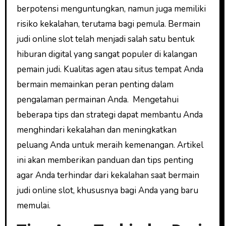
berpotensi menguntungkan, namun juga memiliki
risiko kekalahan, terutama bagi pemula. Bermain
judi online slot telah menjadi salah satu bentuk
hiburan digital yang sangat populer di kalangan
pemain judi. Kualitas agen atau situs tempat Anda
bermain memainkan peran penting dalam
pengalaman permainan Anda. Mengetahui
beberapa tips dan strategi dapat membantu Anda
menghindari kekalahan dan meningkatkan
peluang Anda untuk meraih kemenangan. Artikel
ini akan memberikan panduan dan tips penting
agar Anda terhindar dari kekalahan saat bermain
judi online slot, khususnya bagi Anda yang baru
memulai.