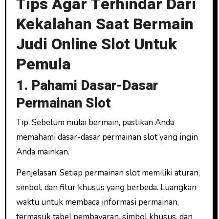
Tips Agar Terhindar Dari
Kekalahan Saat Bermain
Judi Online Slot Untuk
Pemula
1. Pahami Dasar-Dasar
Permainan Slot
Tip: Sebelum mulai bermain, pastikan Anda
memahami dasar-dasar permainan slot yang ingin
Anda mainkan.
Penjelasan: Setiap permainan slot memiliki aturan,
simbol, dan fitur khusus yang berbeda. Luangkan
waktu untuk membaca informasi permainan,
termasuk tabel pembayaran, simbol khusus, dan