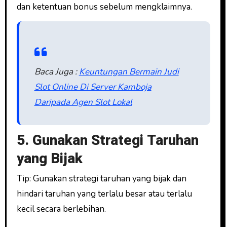
dan ketentuan bonus sebelum mengklaimnya.
Baca Juga :
Keuntungan Bermain Judi
Slot Online Di Server Kamboja
Daripada Agen Slot Lokal
5. Gunakan Strategi Taruhan
yang Bijak
Tip: Gunakan strategi taruhan yang bijak dan
hindari taruhan yang terlalu besar atau terlalu
kecil secara berlebihan.