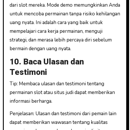
dari slot mereka. Mode demo memungkinkan Anda
untuk mencoba permainan tanpa risiko kehilangan
uang nyata. Ini adalah cara yang baik untuk
mempelajari cara kerja permainan, menguji
strategi, dan merasa lebih percaya diri sebelum
bermain dengan uang nyata.
10. Baca Ulasan dan
Testimoni
Tip: Membaca ulasan dan testimoni tentang
permainan slot atau situs judi dapat memberikan
informasi berharga.
Penjelasan: Ulasan dan testimoni dari pemain lain
dapat memberikan wawasan tentang kualitas