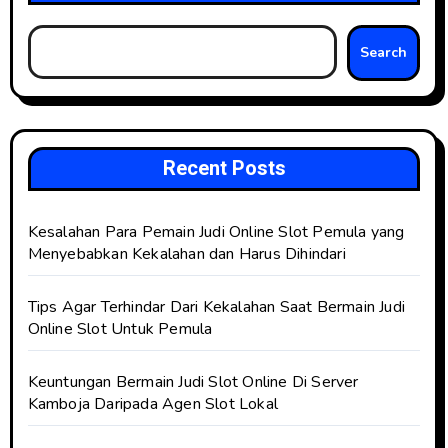
Search
Recent Posts
Kesalahan Para Pemain Judi Online Slot Pemula yang
Menyebabkan Kekalahan dan Harus Dihindari
Tips Agar Terhindar Dari Kekalahan Saat Bermain Judi
Online Slot Untuk Pemula
Keuntungan Bermain Judi Slot Online Di Server
Kamboja Daripada Agen Slot Lokal