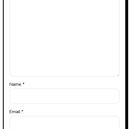
Name
*
Email
*