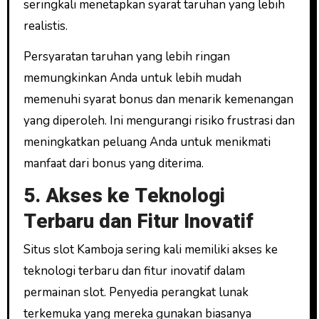
seringkali menetapkan syarat taruhan yang lebih
realistis.
Persyaratan taruhan yang lebih ringan
memungkinkan Anda untuk lebih mudah
memenuhi syarat bonus dan menarik kemenangan
yang diperoleh. Ini mengurangi risiko frustrasi dan
meningkatkan peluang Anda untuk menikmati
manfaat dari bonus yang diterima.
5. Akses ke Teknologi
Terbaru dan Fitur Inovatif
Situs slot Kamboja sering kali memiliki akses ke
teknologi terbaru dan fitur inovatif dalam
permainan slot. Penyedia perangkat lunak
terkemuka yang mereka gunakan biasanya