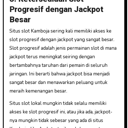
Progresif dengan Jackpot
Besar
Situs slot Kamboja sering kali memiliki akses ke
slot progresif dengan jackpot yang sangat besar.
Slot progresif adalah jenis permainan slot di mana
jackpot terus meningkat seiring dengan
bertambahnya taruhan dari pemain di seluruh
jaringan. Ini berarti bahwa jackpot bisa menjadi
sangat besar dan menawarkan peluang untuk
meraih kemenangan besar.
Situs slot lokal mungkin tidak selalu memiliki
akses ke slot progresif ini, atau jika ada, jackpot-
nya mungkin tidak sebesar yang ada di situs