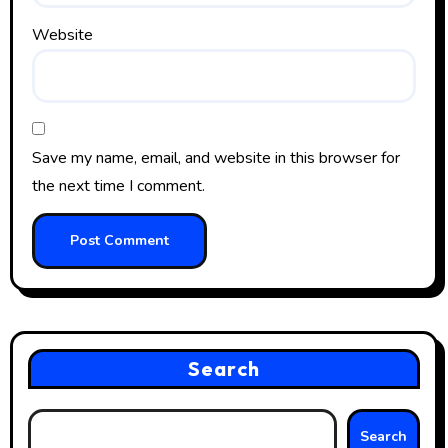
Website
Save my name, email, and website in this browser for
the next time I comment.
Search
Search