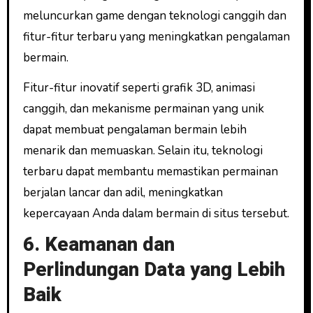
meluncurkan game dengan teknologi canggih dan
fitur-fitur terbaru yang meningkatkan pengalaman
bermain.
Fitur-fitur inovatif seperti grafik 3D, animasi
canggih, dan mekanisme permainan yang unik
dapat membuat pengalaman bermain lebih
menarik dan memuaskan. Selain itu, teknologi
terbaru dapat membantu memastikan permainan
berjalan lancar dan adil, meningkatkan
kepercayaan Anda dalam bermain di situs tersebut.
6. Keamanan dan
Perlindungan Data yang Lebih
Baik