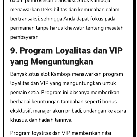
dalam pemrosesan transaksi. Situs Kamboja
menawarkan fleksibilitas dan kemudahan dalam
bertransaksi, sehingga Anda dapat fokus pada
permainan tanpa harus khawatir tentang masalah
pembayaran.
9. Program Loyalitas dan VIP
yang Menguntungkan
Banyak situs slot Kamboja menawarkan program
loyalitas dan VIP yang menguntungkan untuk
pemain setia. Program ini biasanya memberikan
berbagai keuntungan tambahan seperti bonus
eksklusif, manajer akun pribadi, undangan ke acara
khusus, dan hadiah lainnya.
Program loyalitas dan VIP memberikan nilai