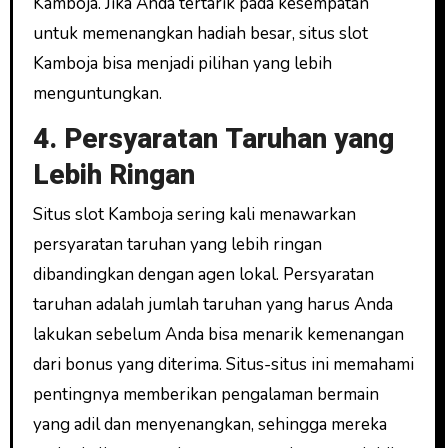
Kamboja. Jika Anda tertarik pada kesempatan
untuk memenangkan hadiah besar, situs slot
Kamboja bisa menjadi pilihan yang lebih
menguntungkan.
4. Persyaratan Taruhan yang
Lebih Ringan
Situs slot Kamboja sering kali menawarkan
persyaratan taruhan yang lebih ringan
dibandingkan dengan agen lokal. Persyaratan
taruhan adalah jumlah taruhan yang harus Anda
lakukan sebelum Anda bisa menarik kemenangan
dari bonus yang diterima. Situs-situs ini memahami
pentingnya memberikan pengalaman bermain
yang adil dan menyenangkan, sehingga mereka