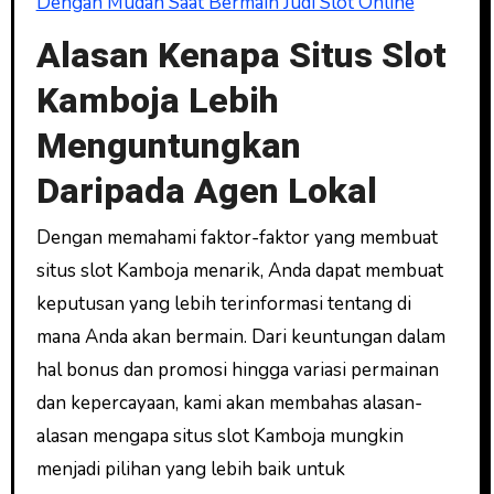
Dengan Mudah Saat Bermain Judi Slot Online
Alasan Kenapa Situs Slot
Kamboja Lebih
Menguntungkan
Daripada Agen Lokal
Dengan memahami faktor-faktor yang membuat
situs slot Kamboja menarik, Anda dapat membuat
keputusan yang lebih terinformasi tentang di
mana Anda akan bermain. Dari keuntungan dalam
hal bonus dan promosi hingga variasi permainan
dan kepercayaan, kami akan membahas alasan-
alasan mengapa situs slot Kamboja mungkin
menjadi pilihan yang lebih baik untuk