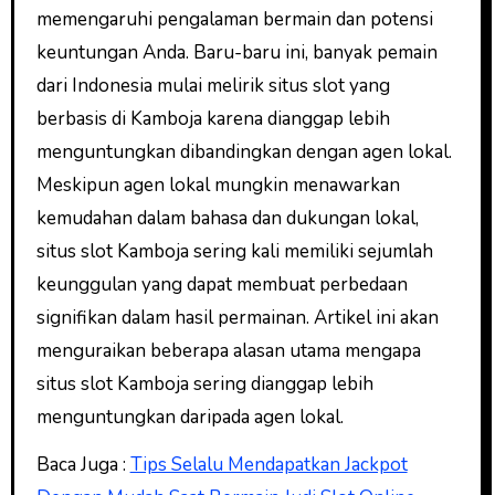
memengaruhi pengalaman bermain dan potensi
keuntungan Anda. Baru-baru ini, banyak pemain
dari Indonesia mulai melirik situs slot yang
berbasis di Kamboja karena dianggap lebih
menguntungkan dibandingkan dengan agen lokal.
Meskipun agen lokal mungkin menawarkan
kemudahan dalam bahasa dan dukungan lokal,
situs slot Kamboja sering kali memiliki sejumlah
keunggulan yang dapat membuat perbedaan
signifikan dalam hasil permainan. Artikel ini akan
menguraikan beberapa alasan utama mengapa
situs slot Kamboja sering dianggap lebih
menguntungkan daripada agen lokal.
Baca Juga :
Tips Selalu Mendapatkan Jackpot