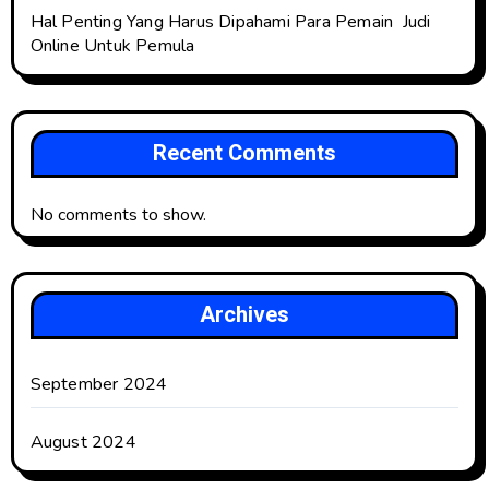
Hal Penting Yang Harus Dipahami Para Pemain Judi
Online Untuk Pemula
Recent Comments
No comments to show.
Archives
September 2024
August 2024