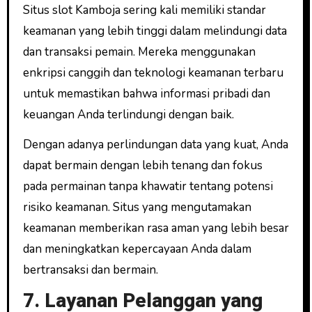
Situs slot Kamboja sering kali memiliki standar
keamanan yang lebih tinggi dalam melindungi data
dan transaksi pemain. Mereka menggunakan
enkripsi canggih dan teknologi keamanan terbaru
untuk memastikan bahwa informasi pribadi dan
keuangan Anda terlindungi dengan baik.
Dengan adanya perlindungan data yang kuat, Anda
dapat bermain dengan lebih tenang dan fokus
pada permainan tanpa khawatir tentang potensi
risiko keamanan. Situs yang mengutamakan
keamanan memberikan rasa aman yang lebih besar
dan meningkatkan kepercayaan Anda dalam
bertransaksi dan bermain.
7. Layanan Pelanggan yang