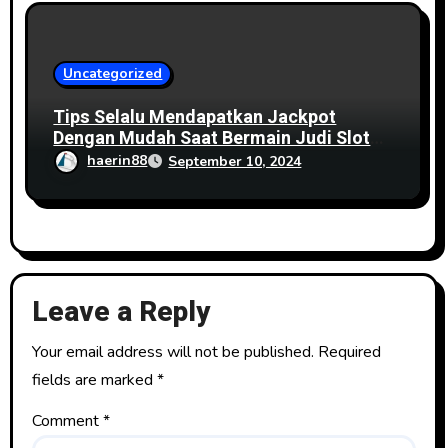
Uncategorized
Tips Selalu Mendapatkan Jackpot
Dengan Mudah Saat Bermain Judi Slot
Online
haerin88
September 10, 2024
Leave a Reply
Your email address will not be published.
Required
fields are marked
*
Comment
*