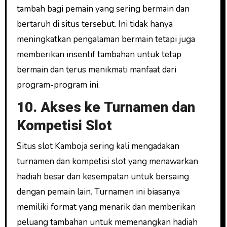
tambah bagi pemain yang sering bermain dan
bertaruh di situs tersebut. Ini tidak hanya
meningkatkan pengalaman bermain tetapi juga
memberikan insentif tambahan untuk tetap
bermain dan terus menikmati manfaat dari
program-program ini.
10. Akses ke Turnamen dan
Kompetisi Slot
Situs slot Kamboja sering kali mengadakan
turnamen dan kompetisi slot yang menawarkan
hadiah besar dan kesempatan untuk bersaing
dengan pemain lain. Turnamen ini biasanya
memiliki format yang menarik dan memberikan
peluang tambahan untuk memenangkan hadiah