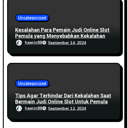
n
Uncategorized
Kesalahan Para Pemain Judi Online Slot
Pemula yang Menyebabkan Kekalahan
dan Harus Dihindari
haerin88
September 14, 2024
Uncategorized
Tips Agar Terhindar Dari Kekalahan Saat
Bermain Judi Online Slot Untuk Pemula
haerin88
September 12, 2024