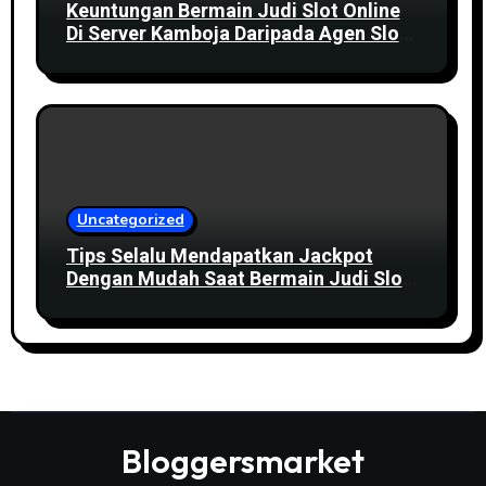
Keuntungan Bermain Judi Slot Online
Di Server Kamboja Daripada Agen Slot
Lokal
Uncategorized
Tips Selalu Mendapatkan Jackpot
Dengan Mudah Saat Bermain Judi Slot
Online
Bloggersmarket