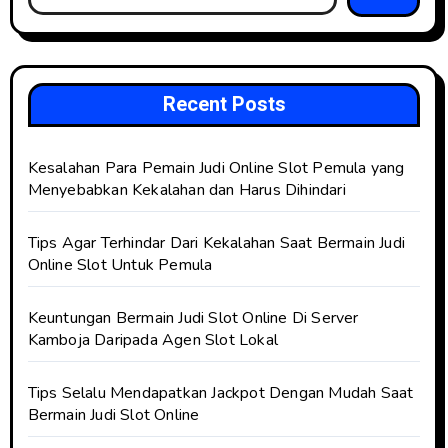
Recent Posts
Kesalahan Para Pemain Judi Online Slot Pemula yang
Menyebabkan Kekalahan dan Harus Dihindari
Tips Agar Terhindar Dari Kekalahan Saat Bermain Judi
Online Slot Untuk Pemula
Keuntungan Bermain Judi Slot Online Di Server
Kamboja Daripada Agen Slot Lokal
Tips Selalu Mendapatkan Jackpot Dengan Mudah Saat
Bermain Judi Slot Online