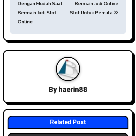
s
Dengan Mudah Saat
Bermain Judi Online
t
Bermain Judi Slot
Slot Untuk Pemula
Online
n
a
v
i
g
a
By
haerin88
t
i
Related Post
o