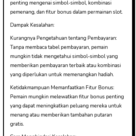
penting mengenai simbol-simbol, kombinasi
pemenang, dan fitur bonus dalam permainan slot.
Dampak Kesalahan:
Kurangnya Pengetahuan tentang Pembayaran:
Tanpa membaca tabel pembayaran, pemain
mungkin tidak mengetahui simbol-simbol yang
memberikan pembayaran terbaik atau kombinasi
yang diperlukan untuk memenangkan hadiah.
Ketidakmampuan Memanfaatkan Fitur Bonus:
Pemain mungkin melewatkan fitur bonus penting
yang dapat meningkatkan peluang mereka untuk
menang atau memberikan tambahan putaran
gratis.