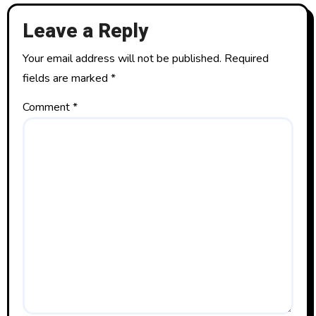
Leave a Reply
Your email address will not be published.
Required
fields are marked
*
Comment
*