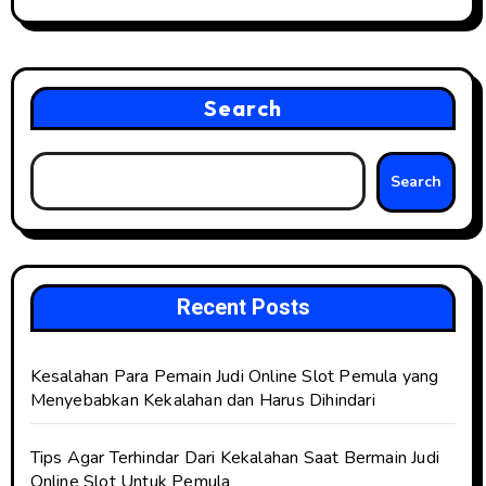
Search
Search
Recent Posts
Kesalahan Para Pemain Judi Online Slot Pemula yang
Menyebabkan Kekalahan dan Harus Dihindari
Tips Agar Terhindar Dari Kekalahan Saat Bermain Judi
Online Slot Untuk Pemula