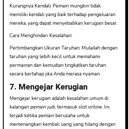
Kurangnya Kendali: Pemain mungkin tidak
memiliki kendali yang baik terhadap pengeluaran
mereka, yang dapat menyebabkan kerugian besar.
Cara Menghindari Kesalahan:
Pertimbangkan Ukuran Taruhan: Mulailah dengan
taruhan yang lebih kecil untuk memahami
permainan dan kemudian tingkatkan taruhan
secara bertahap jika Anda merasa nyaman.
7. Mengejar Kerugian
Mengejar kerugian adalah kesalahan umum di
kalangan pemain judi, termasuk slot online. Ini
terjadi ketika pemain berusaha untuk
memenangkan kembali uang yang hilang dengan