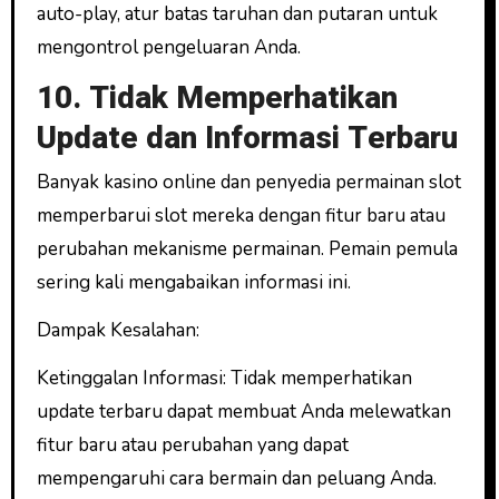
auto-play, atur batas taruhan dan putaran untuk
mengontrol pengeluaran Anda.
10. Tidak Memperhatikan
Update dan Informasi Terbaru
Banyak kasino online dan penyedia permainan slot
memperbarui slot mereka dengan fitur baru atau
perubahan mekanisme permainan. Pemain pemula
sering kali mengabaikan informasi ini.
Dampak Kesalahan:
Ketinggalan Informasi: Tidak memperhatikan
update terbaru dapat membuat Anda melewatkan
fitur baru atau perubahan yang dapat
mempengaruhi cara bermain dan peluang Anda.