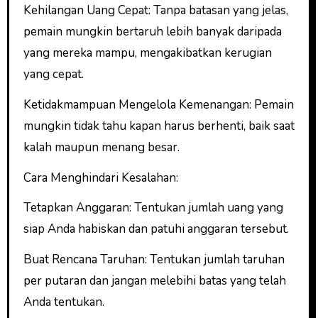
Kehilangan Uang Cepat: Tanpa batasan yang jelas,
pemain mungkin bertaruh lebih banyak daripada
yang mereka mampu, mengakibatkan kerugian
yang cepat.
Ketidakmampuan Mengelola Kemenangan: Pemain
mungkin tidak tahu kapan harus berhenti, baik saat
kalah maupun menang besar.
Cara Menghindari Kesalahan:
Tetapkan Anggaran: Tentukan jumlah uang yang
siap Anda habiskan dan patuhi anggaran tersebut.
Buat Rencana Taruhan: Tentukan jumlah taruhan
per putaran dan jangan melebihi batas yang telah
Anda tentukan.