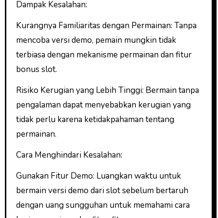
Dampak Kesalahan:
Kurangnya Familiaritas dengan Permainan: Tanpa
mencoba versi demo, pemain mungkin tidak
terbiasa dengan mekanisme permainan dan fitur
bonus slot.
Risiko Kerugian yang Lebih Tinggi: Bermain tanpa
pengalaman dapat menyebabkan kerugian yang
tidak perlu karena ketidakpahaman tentang
permainan.
Cara Menghindari Kesalahan:
Gunakan Fitur Demo: Luangkan waktu untuk
bermain versi demo dari slot sebelum bertaruh
dengan uang sungguhan untuk memahami cara