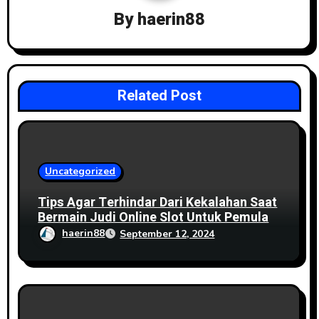
g
By
haerin88
a
t
i
Related Post
o
n
Uncategorized
Tips Agar Terhindar Dari Kekalahan Saat
Bermain Judi Online Slot Untuk Pemula
haerin88
September 12, 2024