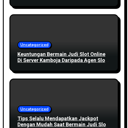
Pemula
Uncategorized
Keuntungan Bermain Judi Slot Online
Di Server Kamboja Daripada Agen Slot
Lokal
Uncategorized
Tips Selalu Mendapatkan Jackpot
Dengan Mudah Saat Bermain Judi Slot