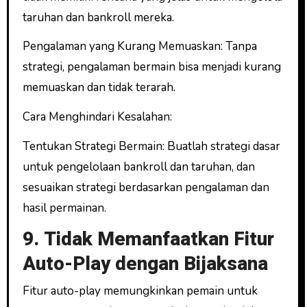
taruhan dan bankroll mereka.
Pengalaman yang Kurang Memuaskan: Tanpa
strategi, pengalaman bermain bisa menjadi kurang
memuaskan dan tidak terarah.
Cara Menghindari Kesalahan:
Tentukan Strategi Bermain: Buatlah strategi dasar
untuk pengelolaan bankroll dan taruhan, dan
sesuaikan strategi berdasarkan pengalaman dan
hasil permainan.
9. Tidak Memanfaatkan Fitur
Auto-Play dengan Bijaksana
Fitur auto-play memungkinkan pemain untuk